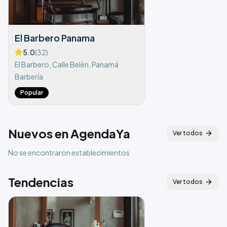
El Barbero Panama
5.0
(
32
)
El Barbero, Calle Belén, Panamá
Barbería
Popular
Nuevos en AgendaYa
Ver todos
No se encontraron establecimientos
Tendencias
Ver todos