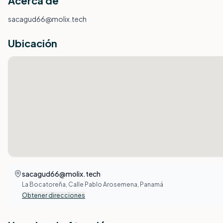
Acerca de
sacagud66@molix.tech
Ubicación
sacagud66@molix.tech
La Bocatoreña, Calle Pablo Arosemena, Panamá
Obtener direcciones