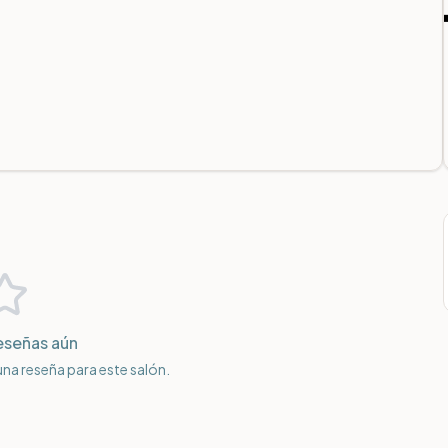
eseñas aún
 una reseña para este salón.