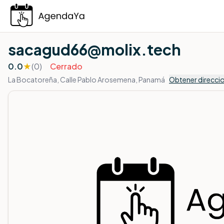
Fotos
Reseñas
Acerca de
sacagud66@molix.tech
0.0
★
(
0
)
Cerrado
La Bocatoreña, Calle Pablo Arosemena, Panamá
Obtener direcci